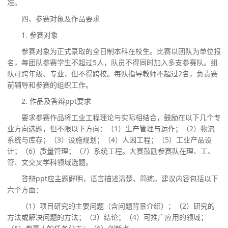
准。
四、参赛对象及作品要求
1.
参赛对象
参赛对象为正式录取的全日制本科在校生。比赛以团队为单位报
名，每团队参赛学生不超过
5
人，队员不得同时加入多支参赛队。组
队可跨年级、专业，但不得跨校。每队指导教师不超过
2
名，负责赛
前辅导和参赛的组织工作。
2.
作品及答辩
ppt
要求
要求参赛作品将工业工程理论与实际相结合，鼓励在以下几个专
业方向选题，但不限以下方向：（
1
）生产管理与运作；（
2
）物流
系统与库存；（
3
）设施规划；（
4
）人因工程；（
5
）工业产品设
计；（
6
）质量管理；（
7
）系统工程。大赛鼓励参赛队在理、工、
管、文交叉学科领域选题。
答辩
ppt
应主题鲜明，语言描述清楚、简练。建议内容包括以下
六个
方面：
（
1
）
项目研究的主要问题（含问题背景介绍）；
（
2
）
研究的
方法或解决问题的方法；
（
3
）
结论；
（
4
）
可推广应用的领域；