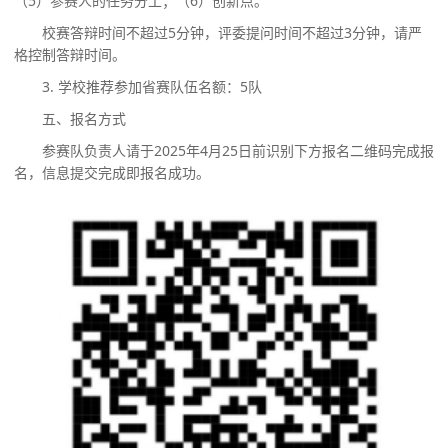
（
5
）
参赛人的任务分工；
（
6
）
创新点。
校赛答辩时间不超过
5
分钟，
评委
提问时间不超过
3
分钟，
请
严
格控制答辩时间
。
3.
学校推荐参加省赛队伍名额：
5
队
五、报名方式
参赛队负责人请于
2025
年
4
月
25
日前识别下方报名二维码完成报
名，信息提交完成即报名成功。