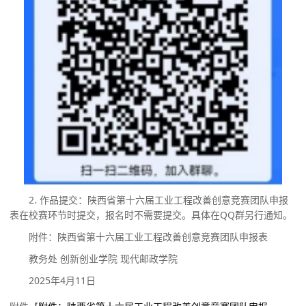
2.
作品提交：
陕西省第十六届工业工程改善创意竞赛团队申报
表
在校赛环节时提交，报名时不需要提交。具体在
QQ
群另行通知。
附件：陕西省第十六届工业工程改善创意竞赛团队申报表
教务处
创新创业学院
现代邮政学院
2025
年
4
月
11
日