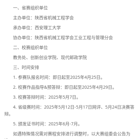
一、省赛组织单位
主办单位：陕西省机械工程学会
承办单位：西安理工大学
协办单位：陕西省机械工程学会工业工程与管理分会
二、校赛组织单位
教务处
、
创新创业学院
、
现代邮政学院
三、时间安排
1.
参赛队报名时间：即日起
至
2025
年
4
月
25
日。
2
.
校赛作品指导
&
预答辩：即日起
至
2025
年
4
月
29
日。
3
.
校赛答辩时间：
2025
年
5
月
7
日。
4
.
省级赛时间：
2025
年
5
月
12
日
-
5
月
17
日网评、
5
月
24
日决赛答
辩。
5
.
颁发证书时间：
2025
年
6
月
-
7
月。
如遇特殊情况需对赛程安排进行调整时，以大赛组委会公告为