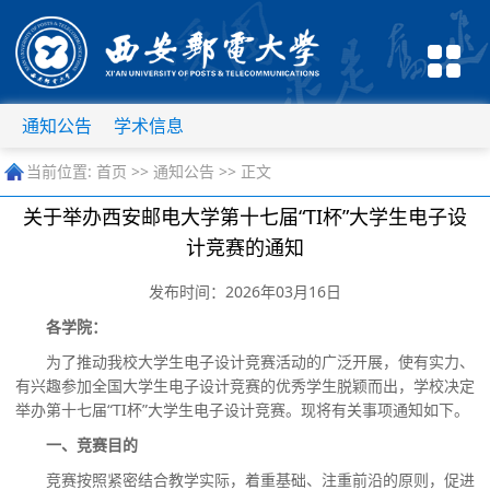
通知公告
学术信息
当前位置:
首页
>>
通知公告
>> 正文
关于举办西安邮电大学第十七届“TI杯”大学生电子设
计竞赛的通知
发布时间：2026年03月16日
各
学院
：
为了推动
我校
大学生电子设计竞赛活动的广泛开展，使有实力、
有兴趣参加全国大学生电子设计竞赛的优秀学生脱颖而出，
学
校决定
举办
第十
七
届
“
TI杯
”
大学生电子设计竞赛。现将有关事项通知如下。
一、竞赛目的
竞赛
按照紧密结合教学实际，着重基础、注重前沿的原则，促进