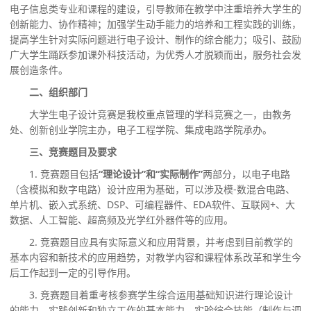
电子信息类专业和课程的建设，引导
教师在
教学中注重培养大学生的
创新能力、协作精神；加强学生动手能力的培养和工程实践的训练，
提高学生针对实际问题进行电子设计、制作的综合能力；吸引、鼓励
广大学生踊跃参加课外科技活动，为优秀人才脱颖而出
，
服务社会发
展创造条件。
二、组织
部门
大学生电子设计竞赛
是我校重点管理的学科竞赛之一，由教务
处
、创新创业学院
主办，电子工程学院
、集成电路学院
承办。
三、竞赛题目及要求
1. 竞赛题目包括
“理论设计”和“实际制作”
两部分，以电子电路
（含模拟和数字电路）设计应用为基础，可以涉及模
-数混合电路、
单片机、嵌入式系统、DSP、可编程器件、EDA软件、互联网+、大
数据、人工智能、超高频及光学红外器件等的应用。
2. 竞赛题目应具有实际意义和应用背景，并考虑到目前教学的
基本内容和新技术的应用趋势，对教学内容和课程体系改革和学生今
后工作起到一定的引导作用。
3. 竞赛题目着重考核参赛学生综合运用基础知识进行理论设计
的能力、实践创新和独立工作的基本能力、实验综合技能（制作与调