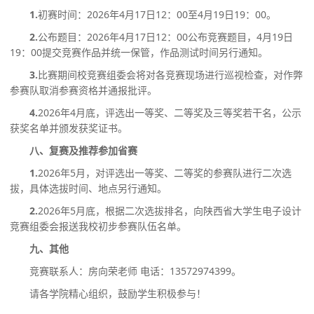
1
.
初赛时间：
2026年
4月1
7
日
1
2
：
00至4月
19
日
19：00。
2
.
公布题目：
2026年
4月1
7
日
1
2
：
00公布竞赛题目，4月
19
日
19：00
提交竞赛作品并统一保管，作品
测试
时间另行通知
。
3.
比
赛期间
校竞赛
组委会将对各竞赛现场进行巡视检查，对作弊
参赛队取消参赛资格并通报批评。
4.
202
6
年
4月底，评选出一等奖、二等奖及三等奖若干名，公示
获奖名单并颁发获奖证书。
八、复赛及推荐参加省赛
1
.
202
6
年
5月，对评选出一等奖、二等奖的参赛队进行二次选
拔，具体选拔时间、地点另行通知。
2
.
202
6
年
5月底，根据二次选拔排名，向陕西省大学生电子设计
竞赛组委会报送我校初步参赛队伍名单。
九
、其他
竞赛
联系
人
：
房向荣老师
电话：
13572974399。
请各
学院
精心组织
，
鼓励
学生
积极参与
！