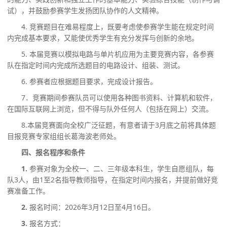
试），并鼓励参赛学生发扬团队协作的人文精神。
4. 竞赛题目在难易程度上，既要考虑使参赛学生能在规定时间
内完成基本要求，又能使优秀学生有充分发挥与创新的余地。
5.
本届竞赛以模拟电路与单片机应用为主要竞赛内容，各参赛
队在指定时间内完成所选题目的电路设计、组装、测试。
6.
参赛者应根据题目要求，完成设计报告。
7．竞赛期间参赛队员可以使用各种图书资料、计算机和软件，
在国
际互联网上浏览，但不得与队外任何人（包括在网上）交流。
8.本届竞赛面向全校广泛征题，有意者请于3月底之前将具体题
目报竞赛专家组组长葛海波老师处。
四、
报名程序和条件
1.
参赛对象为全校一、二、三年级本科生，学生自愿组队，每
队
3人，由1至2名指导教师指导，在指定时间内报名，并提前做好竞
赛准备工作。
2.
报名时间：
20
26
年
3
月
12
日至
4
月
16
日。
3.
报名方式：