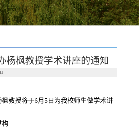
举办杨枫教授学术讲座的通知
2日
杨枫教授将于
6月5日为我校师生做学术讲
重构