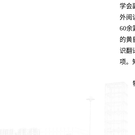
学会
外阅
60
的黄
识翻
项。