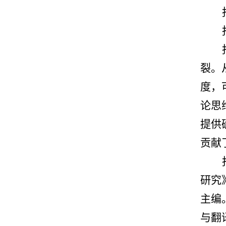
裂。
度，
论思
提供
贡献
研究
主编
与翻