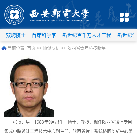
双聘院士
首席科学家
新世纪百千万人才工程
新世纪优
当前位置:
首页
>>
师资队伍
>>
陕西省青年科技新星
张博：男，1983年9月出生，博士，教授，现任陕西省通信专用
集成电路设计工程技术中心副主任，陕西省片上系统协同创新中心常