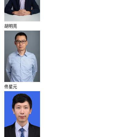
胡明亮
佟星元