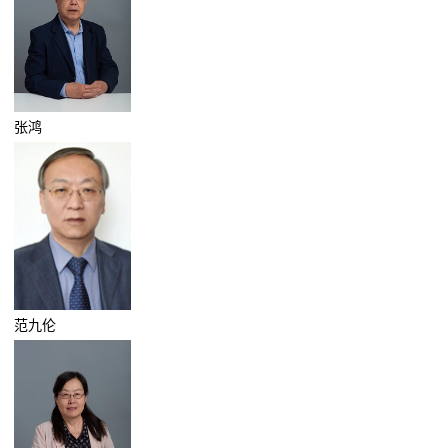
张鸿
范九伦