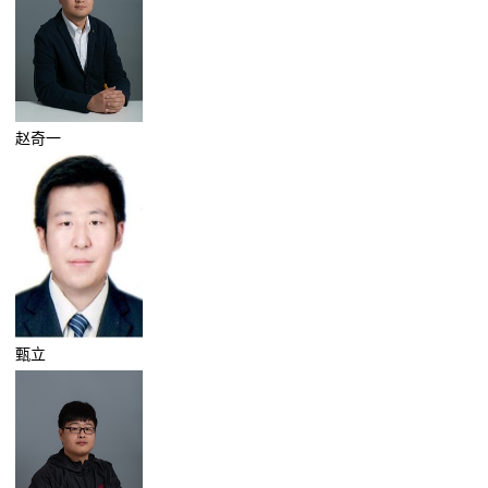
赵奇一
甄立