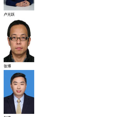
卢光跃
张博