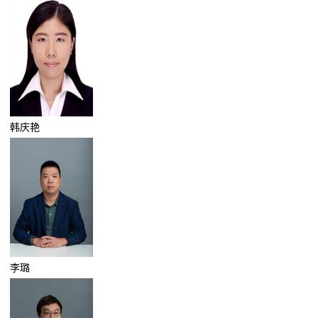
韩庆艳
李璐