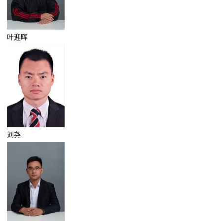
叶迎晖
刘尧