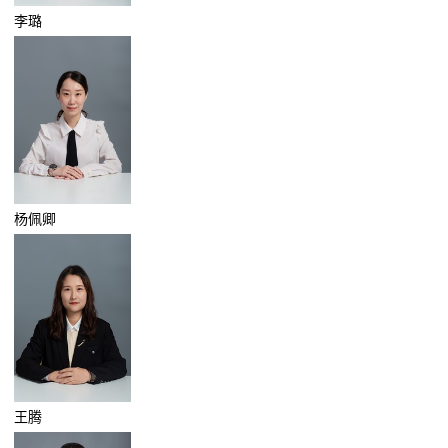
李璐
杨佩卿
王腾