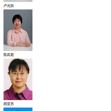
卢光跃
陈莉君
阴亚芳