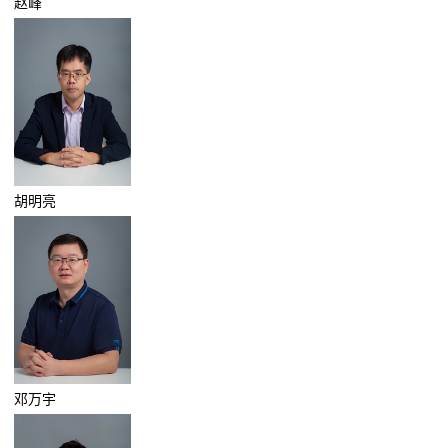
赵峰
胡明亮
邓万宇