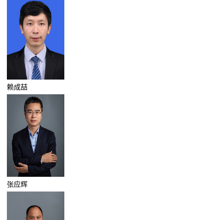
赖成喆
张应辉