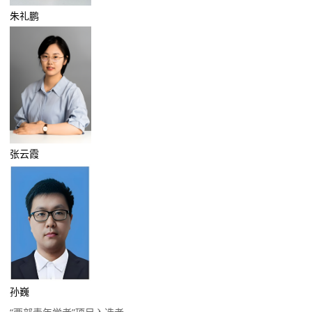
朱礼鹏
张云霞
孙巍