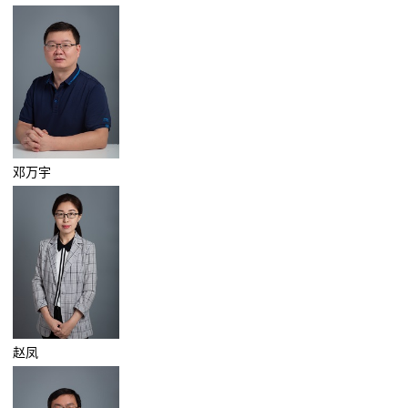
邓万宇
赵凤