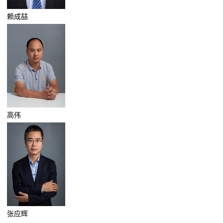
赖成喆
高伟
张应辉