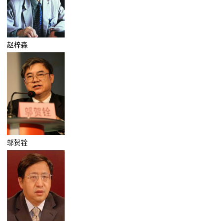
赵梓森
邬贺铨