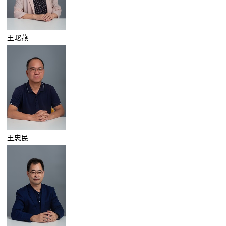
王曙燕
王忠民