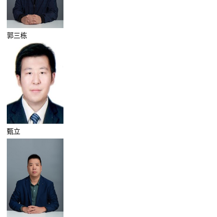
郭三栋
甄立