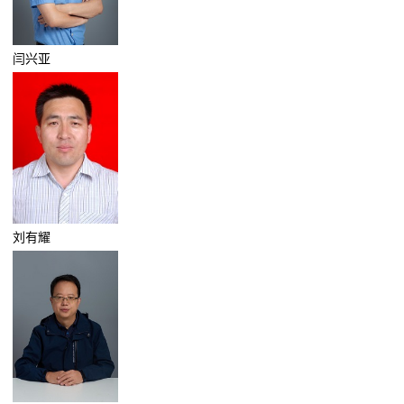
闫兴亚
刘有耀